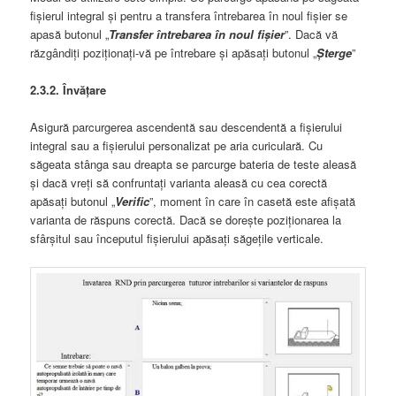
fișierul integral și pentru a transfera întrebarea în noul fișier se
apasă butonul „
Transfer întrebarea în noul fișier
”. Dacă vă
răzgândiți poziționați-vă pe întrebare și apăsați butonul „
Șterge
”
2.3.2. Învățare
Asigură parcurgerea ascendentă sau descendentă a fișierului
integral sau a fișierului personalizat pe aria curiculară. Cu
săgeata stânga sau dreapta se parcurge bateria de teste aleasă
și dacă vreți să confruntați varianta aleasă cu cea corectă
apăsați butonul „
Verific
”, moment în care în casetă este afișată
varianta de răspuns corectă. Dacă se dorește poziționarea la
sfârșitul sau începutul fișierului apăsați săgețile verticale.