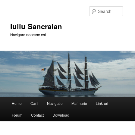
Skip
to
Searc
primary
content
Iuliu Sancraian
Navigare necesse est
Main
Home
Carti
Navigatie
Marinarie
Link-uri
menu
Forum
Contact
Download