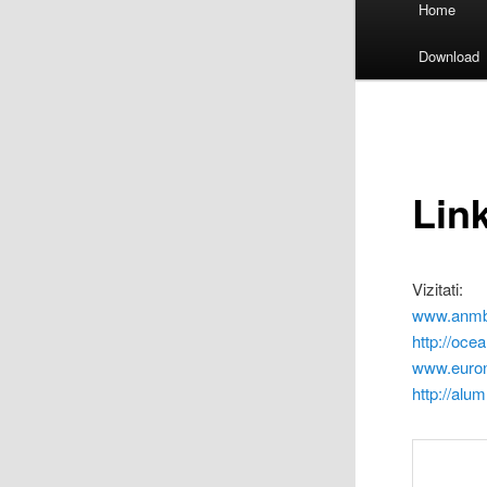
Home
menu
Download
Link
Vizitati:
www.anmb
http://oce
www.euron
http://alu