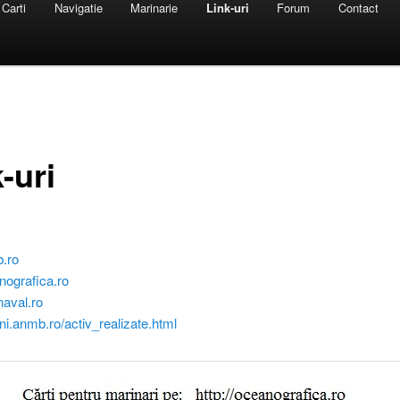
Carti
Navigatie
Marinarie
Link-uri
Forum
Contact
-uri
.ro
anografica.ro
aval.ro
mni.anmb.ro/activ_realizate.html