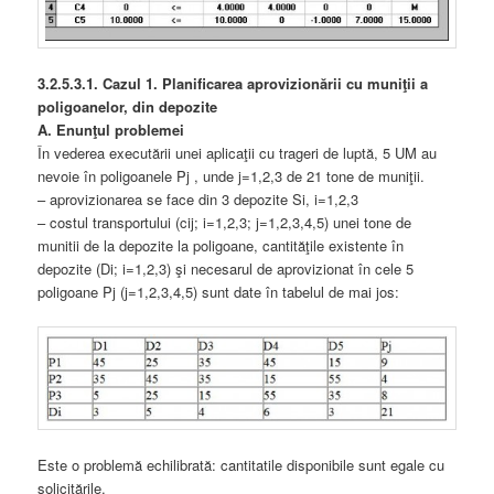
3.2.5.3.1. Cazul 1. Planificarea aprovizionării cu muniţii a
poligoanelor, din depozite
A. Enunţul problemei
În vederea executării unei aplicaţii cu trageri de luptă, 5 UM au
nevoie în poligoanele Pj , unde j=1,2,3 de 21 tone de muniţii.
– aprovizionarea se face din 3 depozite Si, i=1,2,3
– costul transportului (cij; i=1,2,3; j=1,2,3,4,5) unei tone de
munitii de la depozite la poligoane, cantităţile existente în
depozite (Di; i=1,2,3) şi necesarul de aprovizionat în cele 5
poligoane Pj (j=1,2,3,4,5) sunt date în tabelul de mai jos:
Este o problemă echilibrată: cantitatile disponibile sunt egale cu
solicitările.