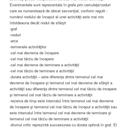
Evenimentele sunt reprezentate în grafe prin cerculeţe/noduri
care se numerotează de obicei secvenţial, conform regulii :
numărul nodului de început al unei activităţi este mai mic
întotdeauna decât nodul de sfârşit
-graf
-noduri
-arce
-termenele activităţilor
-cel mai devreme de începere
-cel mai târziu de începere
-cel mai devreme de terminare a activităţii
-cel mai târziu de terminare a activităţii
-durata activităţii – este diferenţa dintre termenul cel mai
devreme de începere şi termenul cel mai devreme de sfârşit a
activităţii sau diferenţa dintre termenul cel mai târziu de incepere
şi termenul cel mai târziu de terminare a activităţii
-rezerva de timp este intervalul între termenul cel mai devreme
de începere şi termenul cel mai târziu de început a activităţii sau
este intervalul între termenul cel mai devreme de terminare şi
termenul cel mai târziu de terminare a activităţii
-drumul critic reprezintă succesiunea cu durata optimă în graf. El