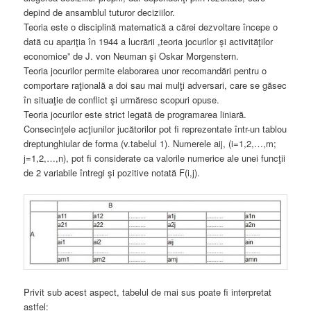
depind de ansamblul tuturor deciziilor.
Teoria este o disciplină matematică a cărei dezvoltare începe o
dată cu apariţia în 1944 a lucrării „teoria jocurilor şi activităţilor
economice” de J. von Neuman şi Oskar Morgenstern.
Teoria jocurilor permite elaborarea unor recomandări pentru o
comportare raţională a doi sau mai mulţi adversari, care se găsec
în situaţie de conflict şi urmăresc scopuri opuse.
Teoria jocurilor este strict legată de programarea liniară.
Consecinţele acţiunilor jucătorilor pot fi reprezentate într-un tablou
dreptunghiular de forma (v.tabelul 1). Numerele aij, (i=1,2,…,m;
j=1,2,…,n), pot fi considerate ca valorile numerice ale unei funcţii
de 2 variabile întregi şi pozitive notată F(i,j).
Privit sub acest aspect, tabelul de mai sus poate fi interpretat
astfel: