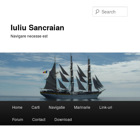
Skip
to
Searc
primary
content
Iuliu Sancraian
Navigare necesse est
Main
Home
Carti
Navigatie
Marinarie
Link-uri
menu
Forum
Contact
Download