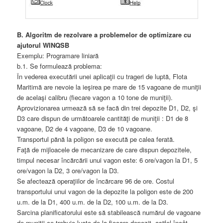
B. Algoritm de rezolvare a problemelor de optimizare cu
ajutorul WINQSB
Exemplu: Programare liniară
b.1. Se formulează problema:
În vederea executării unei aplicaţii cu trageri de luptă, Flota
Maritimă are nevoie la ieşirea pe mare de 15 vagoane de muniţii
de acelaşi calibru (fiecare vagon a 10 tone de muniţii).
Aprovizionarea urmează să se facă din trei depozite D1, D2, şi
D3 care dispun de următoarele cantităţi de muniţii : D1 de 8
vagoane, D2 de 4 vagoane, D3 de 10 vagoane.
Transportul pănă la poligon se execută pe calea ferată.
Faţă de mijloacele de mecanizare de care dispun depozitele,
timpul necesar încărcării unui vagon este: 6 ore/vagon la D1, 5
ore/vagon la D2, 3 ore/vagon la D3.
Se afectează operaţiilor de încărcare 96 de ore. Costul
transportului unui vagon de la depozite la poligon este de 200
u.m. de la D1, 400 u.m. de la D2, 100 u.m. de la D3.
Sarcina planificatorului este să stabilească numărul de vagoane
de muniţii ce trebuie luate de la fiecare depozit, astfel încât