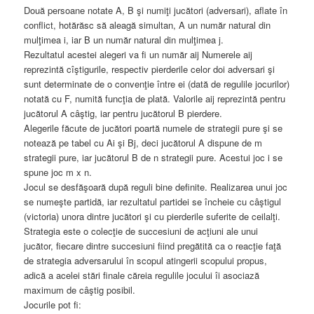
Două persoane notate A, B şi numiţi jucători (adversari), aflate în
conflict, hotărăsc să aleagă simultan, A un număr natural din
mulţimea i, iar B un număr natural din mulţimea j.
Rezultatul acestei alegeri va fi un număr aij Numerele aij
reprezintă cîştigurile, respectiv pierderile celor doi adversari şi
sunt determinate de o convenţie între ei (dată de regulile jocurilor)
notată cu F, numită funcţia de plată. Valorile aij reprezintă pentru
jucătorul A câştig, iar pentru jucătorul B pierdere.
Alegerile făcute de jucători poartă numele de strategii pure şi se
notează pe tabel cu Ai şi Bj, deci jucătorul A dispune de m
strategii pure, iar jucătorul B de n strategii pure. Acestui joc i se
spune joc m x n.
Jocul se desfăşoară după reguli bine definite. Realizarea unui joc
se numeşte partidă, iar rezultatul partidei se încheie cu câştigul
(victoria) unora dintre jucători şi cu pierderile suferite de ceilalţi.
Strategia este o colecţie de succesiuni de acţiuni ale unui
jucător, fiecare dintre succesiuni fiind pregătită ca o reacţie faţă
de strategia adversarului în scopul atingerii scopului propus,
adică a acelei stări finale căreia regulile jocului îi asociază
maximum de câştig posibil.
Jocurile pot fi: