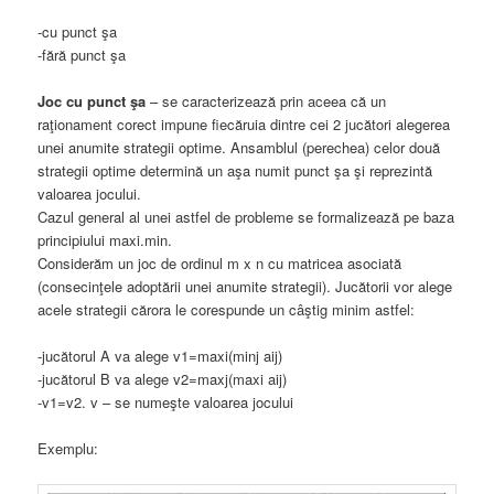
-cu punct şa
-fără punct şa
Joc cu punct şa
– se caracterizează prin aceea că un
raţionament corect impune fiecăruia dintre cei 2 jucători alegerea
unei anumite strategii optime. Ansamblul (perechea) celor două
strategii optime determină un aşa numit punct şa şi reprezintă
valoarea jocului.
Cazul general al unei astfel de probleme se formalizează pe baza
principiului maxi.min.
Considerăm un joc de ordinul m x n cu matricea asociată
(consecinţele adoptării unei anumite strategii). Jucătorii vor alege
acele strategii cărora le corespunde un câştig minim astfel:
-jucătorul A va alege v1=maxi(minj aij)
-jucătorul B va alege v2=maxj(maxi aij)
-v1=v2. v – se numeşte valoarea jocului
Exemplu: