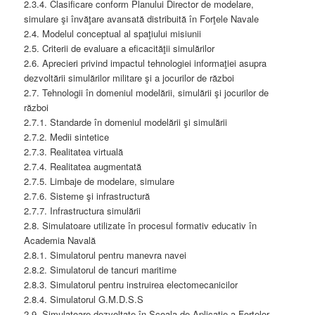
2.3.4. Clasificare conform Planului Director de modelare,
simulare şi învăţare avansată distribuită în Forţele Navale
2.4. Modelul conceptual al spaţiului misiunii
2.5. Criterii de evaluare a eficacităţii simulărilor
2.6. Aprecieri privind impactul tehnologiei informaţiei asupra
dezvoltării simulărilor militare şi a jocurilor de război
2.7. Tehnologii în domeniul modelării, simulării şi jocurilor de
război
2.7.1. Standarde în domeniul modelării şi simulării
2.7.2. Medii sintetice
2.7.3. Realitatea virtuală
2.7.4. Realitatea augmentată
2.7.5. Limbaje de modelare, simulare
2.7.6. Sisteme şi infrastructură
2.7.7. Infrastructura simulării
2.8. Simulatoare utilizate în procesul formativ educativ în
Academia Navală
2.8.1. Simulatorul pentru manevra navei
2.8.2. Simulatorul de tancuri maritime
2.8.3. Simulatorul pentru instruirea electomecanicilor
2.8.4. Simulatorul G.M.D.S.S
2.9. Simulatoare dezvoltate în Şcoala de Aplicaţie a Forţelor