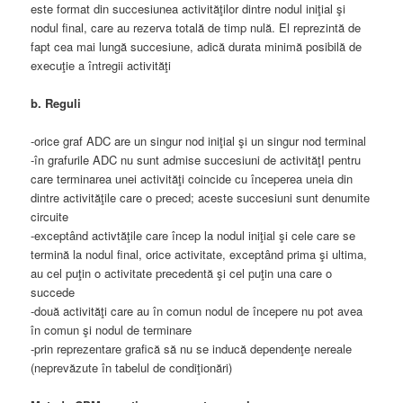
este format din succesiunea activităţilor dintre nodul iniţial şi
nodul final, care au rezerva totală de timp nulă. El reprezintă de
fapt cea mai lungă succesiune, adică durata minimă posibilă de
execuţie a întregii activităţi
b. Reguli
-orice graf ADC are un singur nod iniţial şi un singur nod terminal
-în grafurile ADC nu sunt admise succesiuni de activităţI pentru
care terminarea unei activităţi coincide cu începerea uneia din
dintre activităţile care o preced; aceste succesiuni sunt denumite
circuite
-exceptând activtăţile care încep la nodul iniţial şi cele care se
termină la nodul final, orice activitate, exceptând prima şi ultima,
au cel puţin o activitate precedentă şi cel puţin una care o
succede
-două activităţi care au în comun nodul de începere nu pot avea
în comun şi nodul de terminare
-prin reprezentare grafică să nu se inducă dependenţe nereale
(neprevăzute în tabelul de condiţionări)