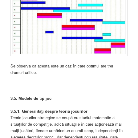
Se observă că acesta este un caz în care optimul are trei
drumuri critice.
3.5. Modele de tip joc
3.5.1. Generalităţi despre teoria jocurilor
Teoria jocurilor strategice se ocupă cu studiul matematic al
situaţiilor de competiţie, adică situaţiile în care acţionează mai
mulţi jucători, fiecare urmărind un anumit scop, independenţi în
alegerea deciziilor proprii, dar dependenţi prin rezultate, care