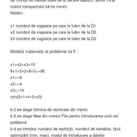
costul transportului să fie minim.
Notăm:
x1 numărul de vagoane pe care le luăm de la D1
x2 numărul de vagoane pe care le luăm de la D2
x3 numărul de vagoane pe care le luăm de la D3
Modelul matematic al problemei va fi :
x1+x2+x3=15
6×1+5×2+8×3<=96
x1<=8
x2<=4
x3<=10
min(2×1+4×2+x3)
b.2.se alege tehnica de rezolvare din meniu
b.3.se alege New din meniul File pentru introducerea unei noi
probleme
b.4.se introduc numărul de restricţii, numărul de variabile, tipul
optimizării (min, max), modul de introducere a datelor