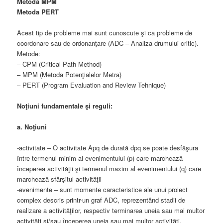
Metoda MPM
Metoda PERT
Acest tip de probleme mai sunt cunoscute şi ca probleme de
coordonare sau de ordonanţare (ADC – Analiza drumului critic).
Metode:
– CPM (Critical Path Method)
– MPM (Metoda Potenţialelor Metra)
– PERT (Program Evaluation and Review Tehnique)
Noţiuni fundamentale şi reguli:
a. Noţiuni
-activitate – O activitate Apq de durată dpq se poate desfăşura
între termenul minim al evenimentului (p) care marchează
începerea activităţii şi termenul maxim al evenimentului (q) care
marchează sfârşitul activităţii
-evenimente – sunt momente caracteristice ale unui proiect
complex descris printr-un graf ADC, reprezentând stadii de
realizare a activităţilor, respectiv terminarea uneia sau mai multor
activităţi şi/sau începerea uneia sau mai multor activităţi.