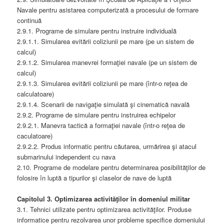
Navale pentru asistarea computerizată a procesului de formare
continuă
2.9.1. Programe de simulare pentru instruire individuală
2.9.1.1. Simularea evitării coliziunii pe mare (pe un sistem de
calcul)
2.9.1.2. Simularea manevrei formaţiei navale (pe un sistem de
calcul)
2.9.1.3. Simularea evitării coliziunii pe mare (într-o reţea de
calculatoare)
2.9.1.4. Scenarii de navigaţie simulată şi cinematică navală
2.9.2. Programe de simulare pentru instruirea echipelor
2.9.2.1. Manevra tactică a formaţiei navale (într-o reţea de
caculatoare)
2.9.2.2. Produs informatic pentru căutarea, urmărirea şi atacul
submarinului independent cu nava
2.10. Programe de modelare pentru determinarea posibilităţilor de
folosire în luptă a tipurilor şi claselor de nave de luptă
Capitolul 3. Optimizarea activităţilor în domeniul militar
3.1. Tehnici utilizate pentru optimizarea activităţilor. Produse
informatice pentru rezolvarea unor probleme specifice domeniului